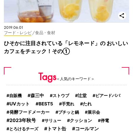
2019.06.01
フード・レシピ
/ 食品・食材
ひそかに注目されている「レモネード」の おいしい
カフェをチェック！その①
Tags
＜人気のキーワード＞
自販機
森三中
ストウブ
辻堂
ビアードパパ
UVカット
BEST5
手荒れ
たれ
発酵フードメーカー
プチッと鍋
展示会
2023年秋号
サリュー
クッション
停電
トマト缶
コールマン
とろけるチーズ