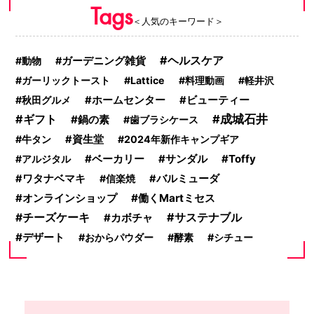
Tags
＜人気のキーワード＞
ヘルスケア
動物
ガーデニング雑貨
ガーリックトースト
Lattice
料理動画
軽井沢
秋田グルメ
ホームセンター
ビューティー
ギフト
成城石井
鍋の素
歯ブラシケース
牛タン
資生堂
2024年新作キャンプギア
ベーカリー
サンダル
Toffy
アルジタル
ワタナベマキ
信楽焼
バルミューダ
オンラインショップ
働くMartミセス
サステナブル
チーズケーキ
カボチャ
デザート
おからパウダー
酵素
シチュー