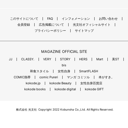
このサイトについて
FAQ
インフォメーション
お問い合わせ
会員登録
広告掲載について
光文社オフィシャルサイト
プライバシーポリシー
サイトマップ
MAGAZINE OFFICIAL SITE
JJ
CLASSY.
VERY
STORY
HERS
Mart
美ST
bis
和食スタイル
女性自身
SmartFLASH
COMIC熱帯
comic Pureri
マンガ コミソル
本がすき。
kokode.jp
kokode Beauty
女性自身百貨店
kokode books
kokode digital
kokode GIFT
株式会社 光文社
Copyright 2022 Kobunsha Co.,Ltd. All Rights Reserved.