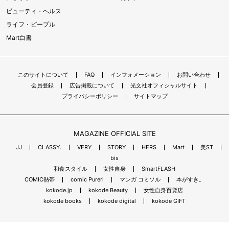
ビューティ・ヘルス
ライフ・ピープル
Mart白書
このサイトについて
FAQ
インフォメーション
お問い合わせ
会員登録
広告掲載について
光文社オフィシャルサイト
プライバシーポリシー
サイトマップ
MAGAZINE OFFICIAL SITE
JJ
CLASSY.
VERY
STORY
HERS
Mart
美ST
bis
和食スタイル
女性自身
SmartFLASH
COMIC熱帯
comic Pureri
マンガ コミソル
本がすき。
kokode.jp
kokode Beauty
女性自身百貨店
kokode books
kokode digital
kokode GIFT