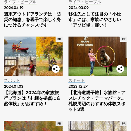
ライフ・ピープル
ライフ・ピープル
2024.04.19
2024.03.09
週末アウトドアランチは「防
移住先として注目の「小松
災の知恵」を親子で楽しく身
市」には、家族にやさしい
につけるチャンスです
「アソビ場」揃い！
スポット
スポット
2024.01.03
2023.12.27
【北海道】2024年の家族旅
【北海道親子旅】水族館・ア
行プランは「札幌を拠点に自
スレチック・テーマパーク…
然体験」がおすすめ！
札幌周辺のおすすめ体験スポ
ット3選