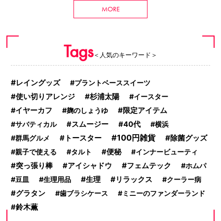
MORE
Tags
＜人気のキーワード＞
レイングッズ
プラントベーススイーツ
杉浦太陽
使い切りアレンジ
イースター
限定アイテム
イヤーカフ
麹のしょうゆ
サバティカル
スムージー
40代
横浜
100円雑貨
トースター
除菌グッズ
群馬グルメ
親子で使える
タルト
便秘
インナービューティ
フェムテック
突っ張り棒
アイシャドウ
ホムパ
生理
リラックス
豆皿
生理用品
クーラー病
グラタン
歯ブラシケース
ミニーのファンダーランド
鈴木薫