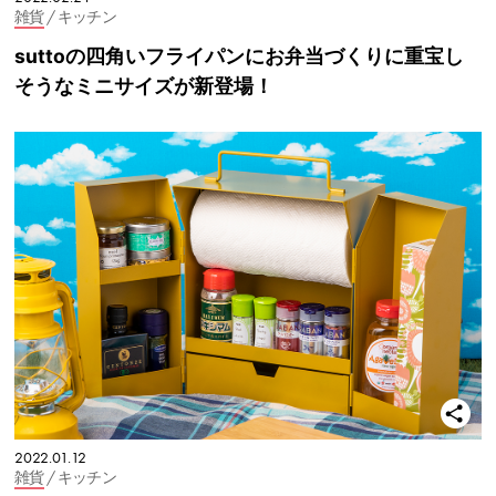
雑貨
/ キッチン
suttoの四角いフライパンにお弁当づくりに重宝し
そうなミニサイズが新登場！
2022.01.12
雑貨
/ キッチン