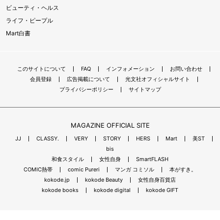
ビューティ・ヘルス
ライフ・ピープル
Mart白書
このサイトについて
FAQ
インフォメーション
お問い合わせ
会員登録
広告掲載について
光文社オフィシャルサイト
プライバシーポリシー
サイトマップ
MAGAZINE OFFICIAL SITE
JJ
CLASSY.
VERY
STORY
HERS
Mart
美ST
bis
和食スタイル
女性自身
SmartFLASH
COMIC熱帯
comic Pureri
マンガ コミソル
本がすき。
kokode.jp
kokode Beauty
女性自身百貨店
kokode books
kokode digital
kokode GIFT