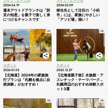
ライフ・ピープル
ライフ・ピープル
2024.04.19
2024.03.09
週末アウトドアランチは「防
移住先として注目の「小松
災の知恵」を親子で楽しく身
市」には、家族にやさしい
につけるチャンスです
「アソビ場」揃い！
スポット
スポット
2024.01.03
2023.12.27
【北海道】2024年の家族旅
【北海道親子旅】水族館・ア
行プランは「札幌を拠点に自
スレチック・テーマパーク…
然体験」がおすすめ！
札幌周辺のおすすめ体験スポ
ット3選