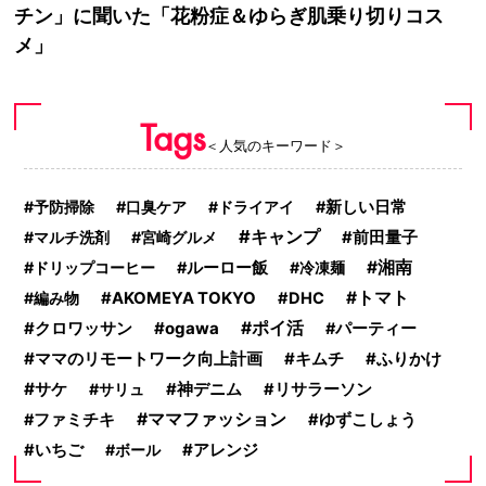
チン」に聞いた「花粉症＆ゆらぎ肌乗り切りコス
メ」
Tags
＜人気のキーワード＞
予防掃除
口臭ケア
ドライアイ
新しい日常
キャンプ
マルチ洗剤
宮崎グルメ
前田量子
湘南
ドリップコーヒー
ルーロー飯
冷凍麺
トマト
編み物
AKOMEYA TOKYO
DHC
ogawa
ポイ活
クロワッサン
パーティー
ママのリモートワーク向上計画
キムチ
ふりかけ
サケ
サリュ
神デニム
リサラーソン
ママファッション
ファミチキ
ゆずこしょう
アレンジ
いちご
ボール