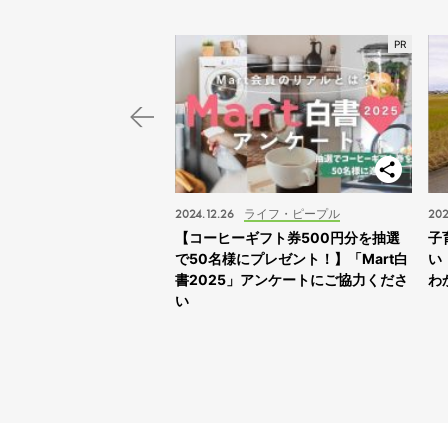
スポット
2024.12.26
ライフ・ピープル
202
子旅】“ふれあえすぎる”動
【コーヒーギフト券500円分を抽選
子
スサファリサッポロ」に
で50名様にプレゼント！】「Mart白
い
書2025」アンケートにご協力くださ
わ
い