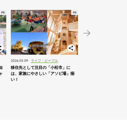
2024.03.09
ライフ・ピープル
2024.01.03
スポット
知
移住先として注目の「小松市」に
【北海道】2024年の家
ャ
は、家族にやさしい「アソビ場」揃
は「札幌を拠点に自然体
い！
すめ！