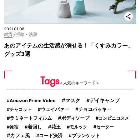
2021.01.08
雑貨
/ 掃除・洗濯
あのアイテムの生活感が消せる！「くすみカラー」
グッズ3選
Tags
＜人気のキーワード＞
マスク
デイキャンプ
Amazon Prime Video
チャコット
ウェイパァー
チョコバッキー
ラミネートフィルム
ボディソープ
コンビニコスメ
原宿
着回し
花王
モルック
セーター
カフェ風
コード決済
ブランケット