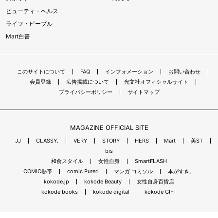
ビューティ・ヘルス
ライフ・ピープル
Mart白書
このサイトについて
FAQ
インフォメーション
お問い合わせ
会員登録
広告掲載について
光文社オフィシャルサイト
プライバシーポリシー
サイトマップ
MAGAZINE OFFICIAL SITE
JJ
CLASSY.
VERY
STORY
HERS
Mart
美ST
bis
和食スタイル
女性自身
SmartFLASH
COMIC熱帯
comic Pureri
マンガ コミソル
本がすき。
kokode.jp
kokode Beauty
女性自身百貨店
kokode books
kokode digital
kokode GIFT