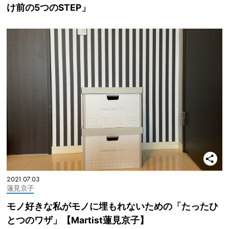
け前の5つのSTEP」
2021.07.03
蓮見京子
モノ好きな私がモノに埋もれないための「たったひ
とつのワザ」【Martist蓮見京子】