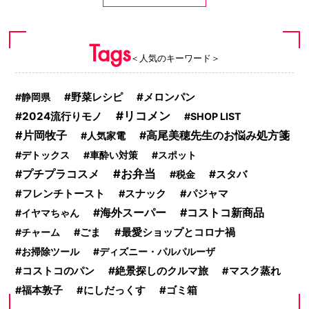
Tags
＜人気のキーワード＞
野菜レシピ
メロンパン
静岡県
リコメン
2024流行りモノ
SHOP LIST
片岡牧子
高尾美穂先生のお悩み処方箋
人気家電
デトックス
車酔い対策
スポット
お弁当
プチプラコスメ
スタバ
税金
フレンチトースト
スナック
パジャマ
コストコ新商品
海外スーパー
イヤマちゃん
チャーム
ごま
最愛ショップとコロナ禍
お掃除ツール
ディズニー・パルパルーザ
コストコのパン
絶景探しのクルマ旅
マスク蒸れ
福本敦子
にしだっくす
ゴミ箱