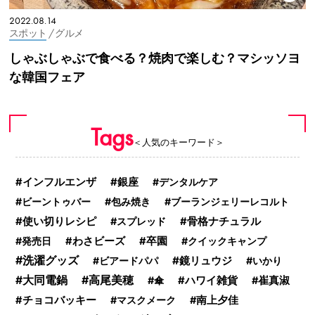
2022.08.14
スポット
/ グルメ
しゃぶしゃぶで食べる？焼肉で楽しむ？マシッソヨ
な韓国フェア
Tags
＜人気のキーワード＞
インフルエンザ
銀座
デンタルケア
ビーントゥバー
包み焼き
ブーランジェリーレコルト
使い切りレシピ
スプレッド
骨格ナチュラル
発売日
わさビーズ
卒園
クイックキャンプ
洗濯グッズ
鏡リュウジ
ビアードパパ
いかり
大同電鍋
高尾美穂
傘
ハワイ雑貨
崔真淑
チョコバッキー
マスクメーク
南上夕佳