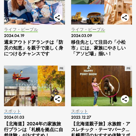
ライフ・ピープル
ライフ・ピープル
2024.04.19
2024.03.09
週末アウトドアランチは「防
移住先として注目の「小松
災の知恵」を親子で楽しく身
市」には、家族にやさしい
につけるチャンスです
「アソビ場」揃い！
スポット
スポット
2024.01.03
2023.12.27
【北海道】2024年の家族旅
【北海道親子旅】水族館・ア
行プランは「札幌を拠点に自
スレチック・テーマパーク…
然体験」がおすすめ！
札幌周辺のおすすめ体験スポ