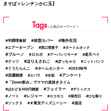
きそば＋レンチンかに玉】
Tags
＜人気のキーワード＞
体型カバー
海外生活
半調理食材
エアーオーブン
西口理恵子
タートルネック
ブルーノ
ロカボ
アーバンリサーチ
楽天ペイ
ほりえさわこ
ナッツ
ぽっちゃり
ニットパンツ
ぐうたらんこ
ホームセンター
2023秋号
洗濯雑貨
アンケート
エバラ
水垢
「Zoom飲み」でママの息抜きタイム
フェイラー
はかどる100円雑貨
デトックス
レジャー
ノート
ロコモコ
発売日
ひな祭り
ソックス
＃東京ディズニーシー
温活