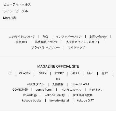
ビューティ・ヘルス
ライフ・ピープル
Mart白書
このサイトについて
FAQ
インフォメーション
お問い合わせ
会員登録
広告掲載について
光文社オフィシャルサイト
プライバシーポリシー
サイトマップ
MAGAZINE OFFICIAL SITE
JJ
CLASSY.
VERY
STORY
HERS
Mart
美ST
bis
和食スタイル
女性自身
SmartFLASH
COMIC熱帯
comic Pureri
マンガ コミソル
本がすき。
kokode.jp
kokode Beauty
女性自身百貨店
kokode books
kokode digital
kokode GIFT