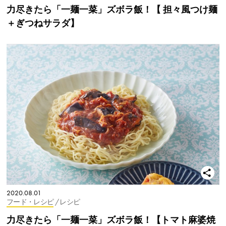
力尽きたら「一麺一菜」ズボラ飯！【 担々風つけ麺
＋ぎつねサラダ】
2020.08.01
フード・レシピ
/ レシピ
力尽きたら「一麺一菜」ズボラ飯！【トマト麻婆焼