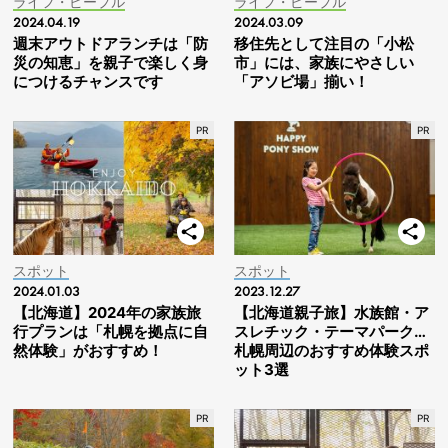
ライフ・ピープル
ライフ・ピープル
2024.04.19
2024.03.09
週末アウトドアランチは「防
移住先として注目の「小松
災の知恵」を親子で楽しく身
市」には、家族にやさしい
につけるチャンスです
「アソビ場」揃い！
スポット
スポット
2024.01.03
2023.12.27
【北海道】2024年の家族旅
【北海道親子旅】水族館・ア
行プランは「札幌を拠点に自
スレチック・テーマパーク…
然体験」がおすすめ！
札幌周辺のおすすめ体験スポ
ット3選