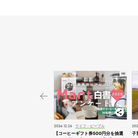
スポット
2024.12.26
ライフ・ピープル
202
子旅】“ふれあえすぎる”動
【コーヒーギフト券500円分を抽選
子