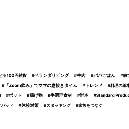
どる100円雑貨
ベランダリビング
牛肉
パパごはん
歯
「Zoom飲み」でママの息抜きタイム
トレンド
料理の基
納
ポット
揚げ物
半調理食材
嵜本
Standard Produ
休校対策
クパッド
スタッキング
家族をつなぐ