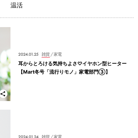
温活
2024.01.25
雑貨
/ 家電
耳からとろける気持ちよさ♡イヤホン型ヒーター
【Mart冬号「流行りモノ」家電部門③】
2024.01.24
雑貨
/ 家電