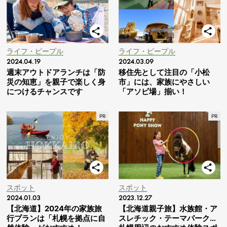
ライフ・ピープル
ライフ・ピープル
2024.04.19
2024.03.09
週末アウトドアランチは「防
移住先として注目の「小松
災の知恵」を親子で楽しく身
市」には、家族にやさしい
につけるチャンスです
「アソビ場」揃い！
スポット
スポット
2024.01.03
2023.12.27
【北海道】2024年の家族旅
【北海道親子旅】水族館・ア
行プランは「札幌を拠点に自
スレチック・テーマパーク…