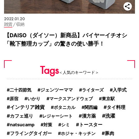
2022.01.20
雑貨
/ 収納
【DAISO（ダイソー）新商品】バイヤーイチオシ
「靴下整理カップ」の驚きの使い勝手！
Tags
＜人気のキーワード＞
二十四節気
ジェンツーママ
ライターズ
入学式
原宿
いかり
マークスアンドウェブ
東京駅
インテリア雑貨
タイ料理
ボタニカル
関西編
洗濯
カフェ巡り
漢方薬
レジャーシート
トースター
natsucamp
対策
シミ
フライングタイガー
豚肉
ホジャ・キッチン