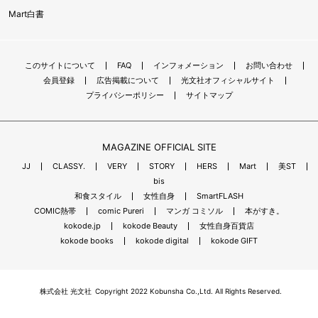
Mart白書
このサイトについて
FAQ
インフォメーション
お問い合わせ
会員登録
広告掲載について
光文社オフィシャルサイト
プライバシーポリシー
サイトマップ
MAGAZINE OFFICIAL SITE
JJ
CLASSY.
VERY
STORY
HERS
Mart
美ST
bis
和食スタイル
女性自身
SmartFLASH
COMIC熱帯
comic Pureri
マンガ コミソル
本がすき。
kokode.jp
kokode Beauty
女性自身百貨店
kokode books
kokode digital
kokode GIFT
株式会社 光文社
Copyright 2022 Kobunsha Co.,Ltd. All Rights Reserved.