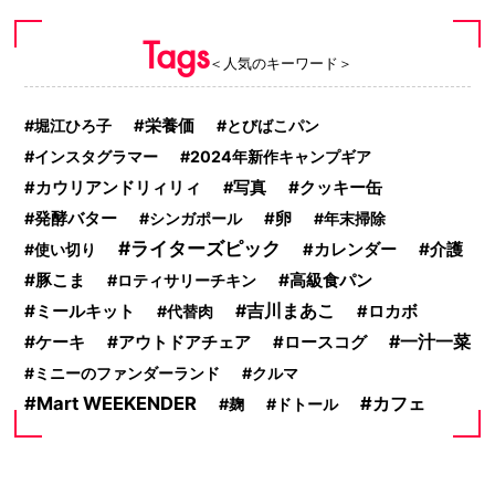
Tags
＜人気のキーワード＞
堀江ひろ子
栄養価
とびばこパン
インスタグラマー
2024年新作キャンプギア
クッキー缶
カウリアンドリィリィ
写真
発酵バター
シンガポール
卵
年末掃除
ライターズピック
介護
使い切り
カレンダー
豚こま
高級食パン
ロティサリーチキン
ミールキット
吉川まあこ
代替肉
ロカボ
一汁一菜
ケーキ
アウトドアチェア
ロースコグ
ミニーのファンダーランド
クルマ
Mart WEEKENDER
カフェ
麹
ドトール