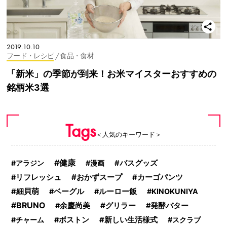
2019.10.10
フード・レシピ
/ 食品・食材
「新米」の季節が到来！お米マイスターおすすめの
銘柄米3選
Tags
＜人気のキーワード＞
健康
アラジン
漫画
バスグッズ
おかずスープ
リフレッシュ
カーゴパンツ
細貝萌
ベーグル
ルーロー飯
KINOKUNIYA
BRUNO
グリラー
余慶尚美
発酵バター
チャーム
ボストン
新しい生活様式
スクラブ