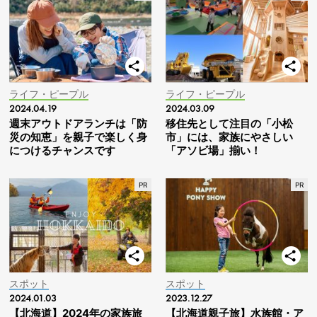
ライフ・ピープル
ライフ・ピープル
2024.04.19
2024.03.09
週末アウトドアランチは「防
移住先として注目の「小松
災の知恵」を親子で楽しく身
市」には、家族にやさしい
につけるチャンスです
「アソビ場」揃い！
スポット
スポット
2024.01.03
2023.12.27
【北海道】2024年の家族旅
【北海道親子旅】水族館・ア