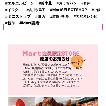
エルエルビーン
鈴木薫
おうちパン
育休
MartSELECTSHOP
イワタニ
吉川永里子
ご飯
ミニストップ
ヨガ
力尽きレシピ
霜降り明星
Mart読者
新作