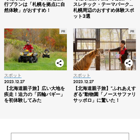
行プランは「札幌を拠点に自
スレチック・テーマパーク…
然体験」がおすすめ！
札幌周辺のおすすめ体験スポ
ット3選
スポット
スポット
2023.12.27
2023.12.27
【北海道親子旅】広い大地を
【北海道親子旅】“ふれあえす
疾走！迫力の「四輪バギー」
ぎる”動物園「ノースサファリ
を初体験してみた
サッポロ」に驚いた！