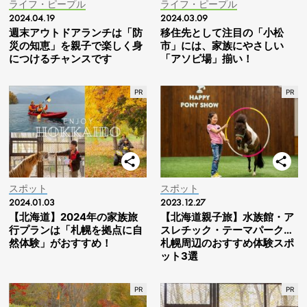
ライフ・ピープル
ライフ・ピープル
2024.04.19
2024.03.09
週末アウトドアランチは「防
移住先として注目の「小松
災の知恵」を親子で楽しく身
市」には、家族にやさしい
につけるチャンスです
「アソビ場」揃い！
スポット
スポット
2024.01.03
2023.12.27
【北海道】2024年の家族旅
【北海道親子旅】水族館・ア
行プランは「札幌を拠点に自
スレチック・テーマパーク…
然体験」がおすすめ！
札幌周辺のおすすめ体験スポ
ット3選