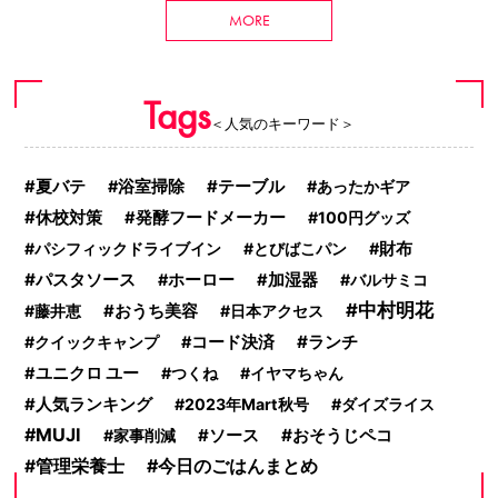
MORE
Tags
＜人気のキーワード＞
テーブル
夏バテ
浴室掃除
あったかギア
休校対策
発酵フードメーカー
100円グッズ
パシフィックドライブイン
とびばこパン
財布
パスタソース
ホーロー
加湿器
バルサミコ
中村明花
おうち美容
藤井恵
日本アクセス
ランチ
クイックキャンプ
コード決済
ユニクロ ユー
つくね
イヤマちゃん
人気ランキング
2023年Mart秋号
ダイズライス
MUJI
ソース
おそうじペコ
家事削減
今日のごはんまとめ
管理栄養士