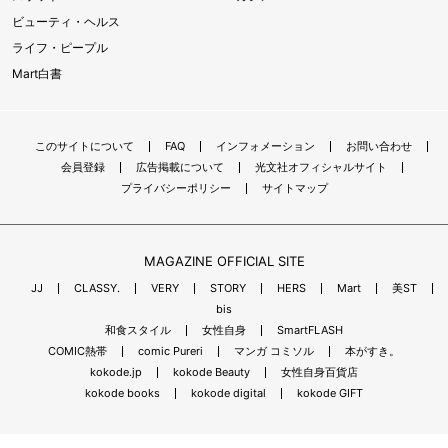
ビューティ・ヘルス
ライフ・ピープル
Mart白書
このサイトについて
FAQ
インフォメーション
お問い合わせ
会員登録
広告掲載について
光文社オフィシャルサイト
プライバシーポリシー
サイトマップ
MAGAZINE OFFICIAL SITE
JJ
CLASSY.
VERY
STORY
HERS
Mart
美ST
bis
和食スタイル
女性自身
SmartFLASH
COMIC熱帯
comic Pureri
マンガ コミソル
本がすき。
kokode.jp
kokode Beauty
女性自身百貨店
kokode books
kokode digital
kokode GIFT