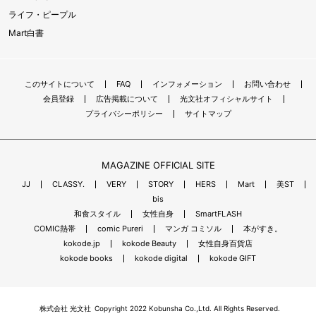
ライフ・ピープル
Mart白書
このサイトについて
FAQ
インフォメーション
お問い合わせ
会員登録
広告掲載について
光文社オフィシャルサイト
プライバシーポリシー
サイトマップ
MAGAZINE OFFICIAL SITE
JJ
CLASSY.
VERY
STORY
HERS
Mart
美ST
bis
和食スタイル
女性自身
SmartFLASH
COMIC熱帯
comic Pureri
マンガ コミソル
本がすき。
kokode.jp
kokode Beauty
女性自身百貨店
kokode books
kokode digital
kokode GIFT
株式会社 光文社
Copyright 2022 Kobunsha Co.,Ltd. All Rights Reserved.