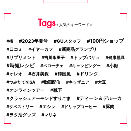
Tags
＜人気のキーワード＞
100円ショップ
2023年夏号
GUスタッフ
桜
口コミ
イヤーカフ
新商品グランプリ
サプリメント
吉川永里子
トップバリュ
健康器具
時短レシピ
ベローチェ
キャンピングー
小顔
石井美保
ドリンク
オレオ
韓国風
つみたてNISA
動画配信
キッザニア
大豆
オンラインツアー
靴下
ディーン＆デルーカ
クラッシュアーモンドすりごま
豚肉
タペストリー
エシレ
ドリップコーヒー
ヲタ活グッズ
マリネ