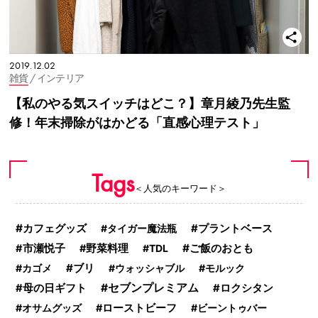
2019.12.02
雑貨
/ インテリア
【私のやる気スイッチはどこ？】章月綾乃先生監
修！年末掃除がはかどる「直感心理テスト」
Tags
＜人気のキーワード＞
カフェグッズ
タイガー魔法瓶
プラントベース
ご飯のおとも
市瀬悦子
野菜料理
TDL
ブリ
カゴメ
ウォッシャブル
モルック
セブンプレミアム
母の日ギフト
ロクシタン
オサムグッズ
ローストビーフ
ビーントゥバー