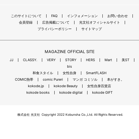
このサイトについて
FAQ
インフォメーション
お問い合わせ
会員登録
広告掲載について
光文社オフィシャルサイト
プライバシーポリシー
サイトマップ
MAGAZINE OFFICIAL SITE
JJ
CLASSY.
VERY
STORY
HERS
Mart
美ST
bis
和食スタイル
女性自身
SmartFLASH
COMIC熱帯
comic Pureri
マンガ コミソル
本がすき。
kokode.jp
kokode Beauty
女性自身百貨店
kokode books
kokode digital
kokode GIFT
株式会社 光文社
Copyright 2022 Kobunsha Co.,Ltd. All Rights Reserved.