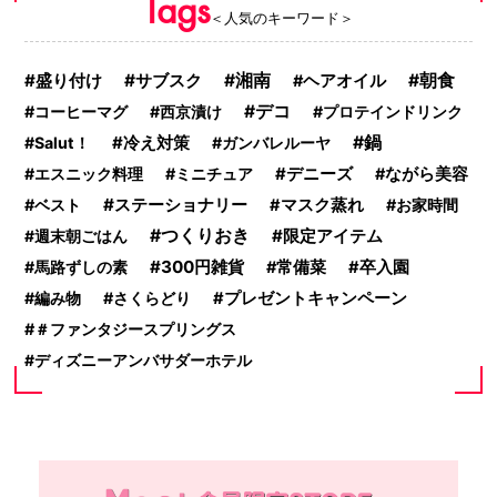
Tags
＜人気のキーワード＞
盛り付け
サブスク
湘南
朝食
ヘアオイル
デコ
コーヒーマグ
西京漬け
プロテインドリンク
鍋
Salut！
冷え対策
ガンバレルーヤ
エスニック料理
ミニチュア
デニーズ
ながら美容
ステーショナリー
ベスト
マスク蒸れ
お家時間
つくりおき
限定アイテム
週末朝ごはん
300円雑貨
馬路ずしの素
常備菜
卒入園
編み物
さくらどり
プレゼントキャンペーン
＃ファンタジースプリングス
ディズニーアンバサダーホテル