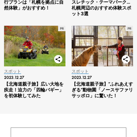
行プランは「札幌を拠点に自
スレチック・テーマパーク…
然体験」がおすすめ！
札幌周辺のおすすめ体験スポ
ット3選
スポット
スポット
2023.12.27
2023.12.27
【北海道親子旅】広い大地を
【北海道親子旅】“ふれあえす
疾走！迫力の「四輪バギー」
ぎる”動物園「ノースサファリ
を初体験してみた
サッポロ」に驚いた！