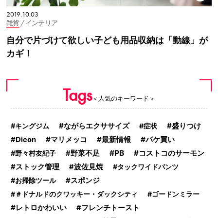
2019.10.03
雑貨
/ インテリア
自分で片づけて欲しい子ども用品収納は「動線」が
カギ！
Tags
＜人気のキーワード＞
盛りつけ
キングジム
ながらエクササイズ
症状
マリメッコ
パケ買い
Dicon
最新情報
PB
野々村友紀子
野菜不足
コストコのサーモン
ストック管理
波佐見焼
タックワイドパンツ
お掃除ツール
スポンジ
＃ドナルドのクワッキー・ダックシティ
ゴードンミラー
レトロかわいい
フレンチトースト