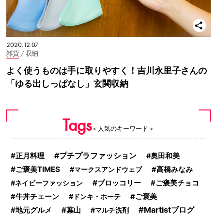
2020.12.07
雑貨
/ 収納
よく使うものは手に取りやすく！吉川永里子さんの
「ゆる出しっぱなし」玄関収納
Tags
＜人気のキーワード＞
プチプラファッション
正月料理
奥田和美
ご褒美TIMES
マークスアンドウェブ
高橋みなみ
ブロッコリー
ネイビーファッション
ご褒美チョコ
ご褒美
牛丼チェーン
ドンキ・ホーテ
Martistブログ
地元グルメ
葉山
マルチ洗剤