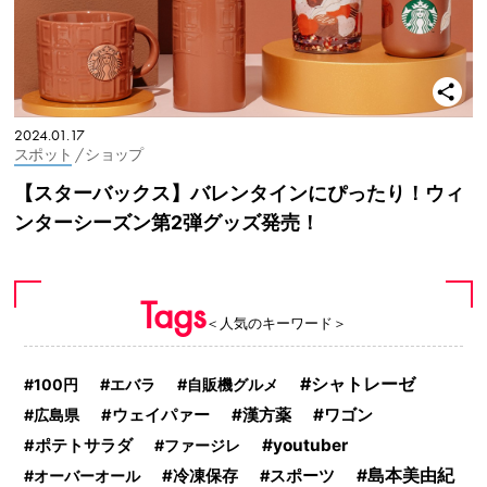
2024.01.17
スポット
/ ショップ
【スターバックス】バレンタインにぴったり！ウィ
ンターシーズン第2弾グッズ発売！
Tags
＜人気のキーワード＞
シャトレーゼ
100円
エバラ
自販機グルメ
漢方薬
ワゴン
広島県
ウェイパァー
youtuber
ポテトサラダ
ファージレ
島本美由紀
オーバーオール
冷凍保存
スポーツ