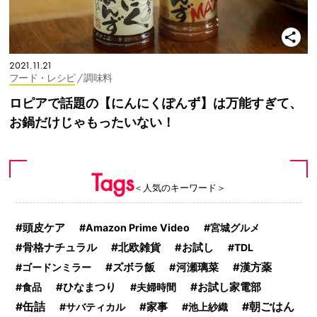
2021.11.21
フード・レシピ
/ 調味料
ロピアで話題の【にんにくぽんず】は万能すぎて、
お鍋だけじゃもったいない！
Tags
＜人気のキーワード＞
頭皮ケア
Amazon Prime Video
宮城グルメ
北欧雑貨
骨格ナチュラル
お試し
TDL
ズボラ飯
漢方薬
ゴードンミラー
河瀬璃菜
ひなまつり
お試し家電部
食品
夫婦時間
缶詰
家事
朝ごはん
サバティカル
池上紗織