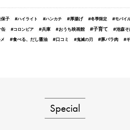
美保子
ハイライト
ハンカチ
厚揚げ
冬季限定
モバイ
子育て
ナ缶
コロンビア
兵庫
おうち映画館
池森そ
食べる、だし醤油
豚バラ肉
ルメ
口コミ
鬼滅の刃
Special