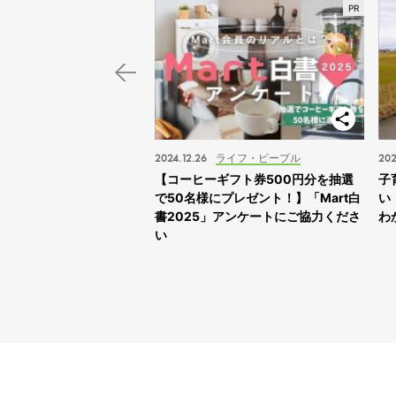
スポット
2024.12.26
ライフ・ピープル
202
子旅】“ふれあえすぎる”動
【コーヒーギフト券500円分を抽選
子
スサファリサッポロ」に
で50名様にプレゼント！】「Mart白
い
書2025」アンケートにご協力くださ
わ
い