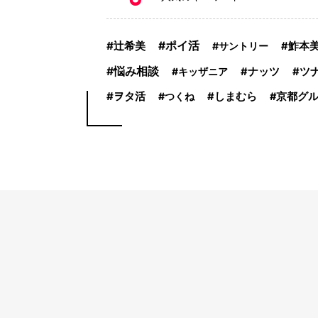
辻希美
ポイ活
サントリー
鮓本
悩み相談
キッザニア
ナッツ
ツ
ヲタ活
つくね
しまむら
京都グ