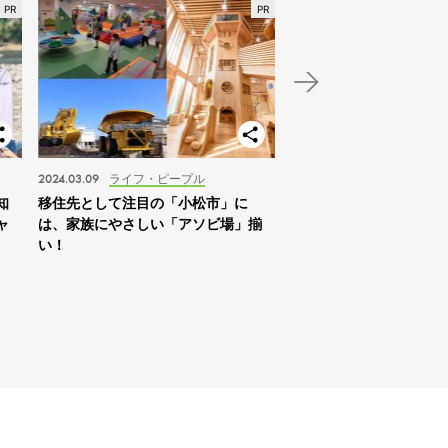
2024.03.09
ライフ・ピープル
2024.01.03
スポット
知
移住先として注目の「小松市」に
【北海道】2024年の家
ャ
は、家族にやさしい「アソビ場」揃
は「札幌を拠点に自然体
い！
すめ！