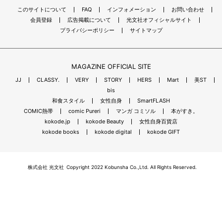
このサイトについて
FAQ
インフォメーション
お問い合わせ
会員登録
広告掲載について
光文社オフィシャルサイト
プライバシーポリシー
サイトマップ
MAGAZINE OFFICIAL SITE
JJ
CLASSY.
VERY
STORY
HERS
Mart
美ST
bis
和食スタイル
女性自身
SmartFLASH
COMIC熱帯
comic Pureri
マンガ コミソル
本がすき。
kokode.jp
kokode Beauty
女性自身百貨店
kokode books
kokode digital
kokode GIFT
株式会社 光文社
Copyright 2022 Kobunsha Co.,Ltd. All Rights Reserved.