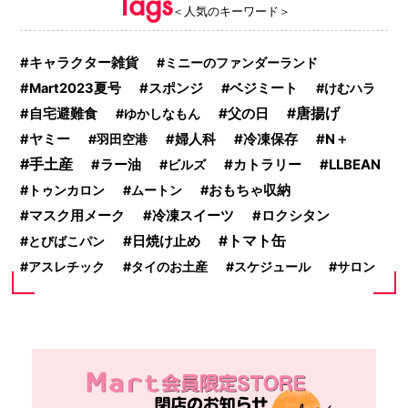
Tags
＜人気のキーワード＞
キャラクター雑貨
ミニーのファンダーランド
Mart2023夏号
スポンジ
ベジミート
けむハラ
父の日
唐揚げ
自宅避難食
ゆかしなもん
ヤミー
羽田空港
婦人科
冷凍保存
N＋
手土産
ラー油
ビルズ
カトラリー
LLBEAN
トゥンカロン
ムートン
おもちゃ収納
冷凍スイーツ
マスク用メーク
ロクシタン
日焼け止め
トマト缶
とびばこパン
アスレチック
タイのお土産
スケジュール
サロン