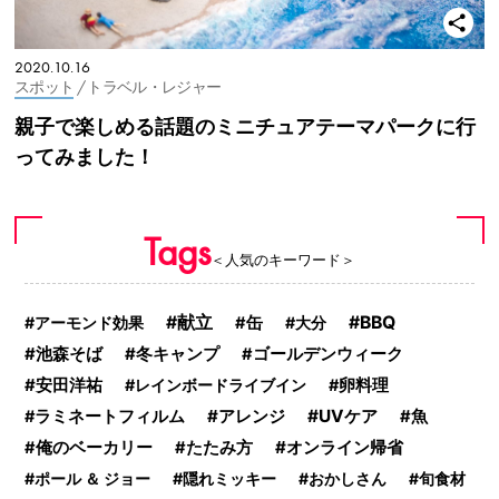
2020.10.16
スポット
/ トラベル・レジャー
親子で楽しめる話題のミニチュアテーマパークに行
ってみました！
Tags
＜人気のキーワード＞
献立
BBQ
アーモンド効果
缶
大分
池森そば
冬キャンプ
ゴールデンウィーク
安田洋祐
レインボードライブイン
卵料理
アレンジ
UVケア
ラミネートフィルム
魚
オンライン帰省
俺のベーカリー
たたみ方
ポール ＆ ジョー
隠れミッキー
おかしさん
旬食材