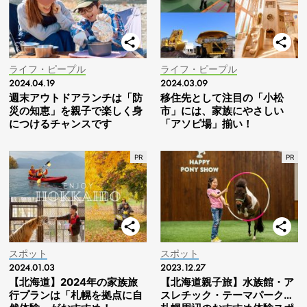
ライフ・ピープル
ライフ・ピープル
2024.04.19
2024.03.09
週末アウトドアランチは「防
移住先として注目の「小松
災の知恵」を親子で楽しく身
市」には、家族にやさしい
につけるチャンスです
「アソビ場」揃い！
スポット
スポット
2024.01.03
2023.12.27
【北海道】2024年の家族旅
【北海道親子旅】水族館・ア
行プランは「札幌を拠点に自
スレチック・テーマパーク…