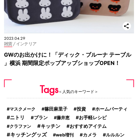
2023.04.29
雑貨
/ インテリア
GWのお出かけに！「ディック・ブルーナ テーブル
」横浜 期間限定ポップアップショップOPEN！
Tags
＜人気のキーワード＞
マスクメーク
篠田麻里子
投資
ホームパーティ
ニトリ
お手軽レシピ
プラン
藤井恵
キッチン
おすすめアイテム
クラファン
キッチングッズ
web増刊
カメラ
ルルルン