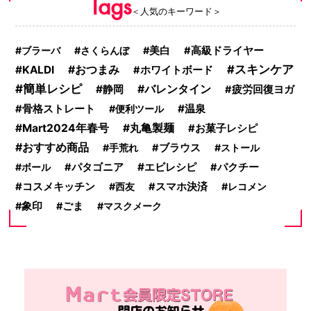
Tags
＜人気のキーワード＞
ブラーバ
さくらんぼ
美白
高級ドライヤー
スキンケア
KALDI
おつまみ
ホワイトボード
簡単レシピ
静岡
バレンタイン
疲労回復ヨガ
温泉
骨格ストレート
便利ツール
Mart2024年春号
丸亀製麺
お菓子レシピ
おすすめ商品
手荒れ
ブラウス
ストール
エビレシピ
ボール
パタゴニア
パクチー
コスメキッチン
西友
スマホ決済
レコメン
象印
ごま
マスクメーク