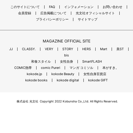
このサイトについて
FAQ
インフォメーション
お問い合わせ
会員登録
広告掲載について
光文社オフィシャルサイト
プライバシーポリシー
サイトマップ
MAGAZINE OFFICIAL SITE
JJ
CLASSY.
VERY
STORY
HERS
Mart
美ST
bis
和食スタイル
女性自身
SmartFLASH
COMIC熱帯
comic Pureri
マンガ コミソル
本がすき。
kokode.jp
kokode Beauty
女性自身百貨店
kokode books
kokode digital
kokode GIFT
株式会社 光文社
Copyright 2022 Kobunsha Co.,Ltd. All Rights Reserved.