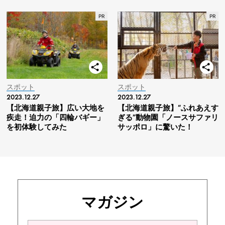
スポット
スポット
2023.12.27
2023.12.27
【北海道親子旅】広い大地を
【北海道親子旅】“ふれあえす
疾走！迫力の「四輪バギー」
ぎる”動物園「ノースサファリ
を初体験してみた
サッポロ」に驚いた！
マガジン