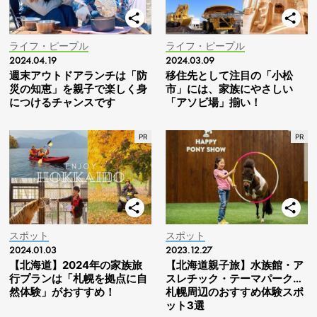
ライフ・ピープル
ライフ・ピープル
2024.04.19
2024.03.09
週末アウトドアランチは「防
移住先として注目の「小松
災の知恵」を親子で楽しく身
市」には、家族にやさしい
につけるチャンスです
「アソビ場」揃い！
スポット
スポット
2024.01.03
2023.12.27
【北海道】2024年の家族旅
【北海道親子旅】水族館・ア
行プランは「札幌を拠点に自
スレチック・テーマパーク…
然体験」がおすすめ！
札幌周辺のおすすめ体験スポ
ット3選