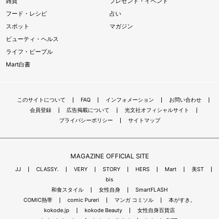
雑貨
プレゼント・イベント
フード・レシピ
占い
スポット
マガジン
ビューティ・ヘルス
ライフ・ピープル
Mart白書
このサイトについて
FAQ
インフォメーション
お問い合わせ
会員登録
広告掲載について
光文社オフィシャルサイト
プライバシーポリシー
サイトマップ
MAGAZINE OFFICIAL SITE
JJ
CLASSY.
VERY
STORY
HERS
Mart
美ST
bis
和食スタイル
女性自身
SmartFLASH
COMIC熱帯
comic Pureri
マンガ コミソル
本がすき。
kokode.jp
kokode Beauty
女性自身百貨店