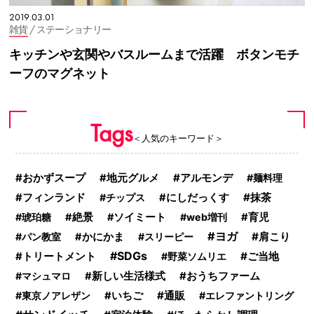
2019.03.01
雑貨
/ ステーショナリー
キッチンや玄関やバスルームまで活躍 ボタンモチ
ーフのマグネット
Tags
＜人気のキーワード＞
おかずスープ
アルモンデ
地元グルメ
麺料理
抹茶
フィンランド
チップス
にしだっくす
琥珀糖
絶景
ソイミート
web増刊
育児
ヨガ
肩こり
パン教室
かにかま
スリーピー
SDGs
ご当地
トリートメント
野菜ソムリエ
おうちファーム
マシュマロ
新しい生活様式
通販
東京ノアレザン
いちご
エレファントリング