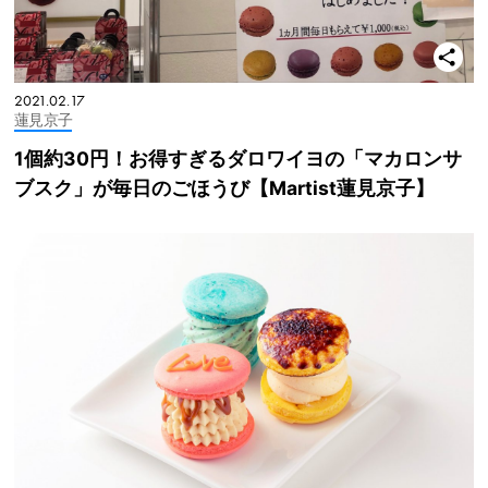
2021.02.17
蓮見京子
1個約30円！お得すぎるダロワイヨの「マカロンサ
ブスク」が毎日のごほうび【Martist蓮見京子】