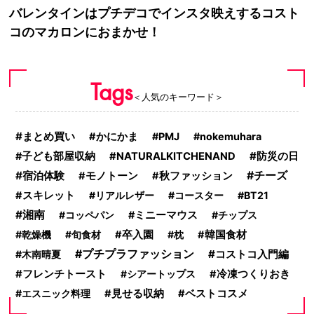
バレンタインはプチデコでインスタ映えするコスト
コのマカロンにおまかせ！
Tags
＜人気のキーワード＞
まとめ買い
かにかま
PMJ
nokemuhara
防災の日
子ども部屋収納
NATURALKITCHENAND
宿泊体験
チーズ
モノトーン
秋ファッション
スキレット
リアルレザー
コースター
BT21
湘南
コッペパン
ミニーマウス
チップス
乾燥機
旬食材
卒入園
枕
韓国食材
プチプラファッション
コストコ入門編
木南晴夏
フレンチトースト
シアートップス
冷凍つくりおき
エスニック料理
見せる収納
ベストコスメ