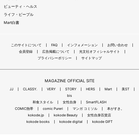
ビューティ・ヘルス
ライフ・ピープル
Mart白書
このサイトについて
FAQ
インフォメーション
お問い合わせ
会員登録
広告掲載について
光文社オフィシャルサイト
プライバシーポリシー
サイトマップ
MAGAZINE OFFICIAL SITE
JJ
CLASSY.
VERY
STORY
HERS
Mart
美ST
bis
和食スタイル
女性自身
SmartFLASH
COMIC熱帯
comic Pureri
マンガ コミソル
本がすき。
kokode.jp
kokode Beauty
女性自身百貨店
kokode books
kokode digital
kokode GIFT