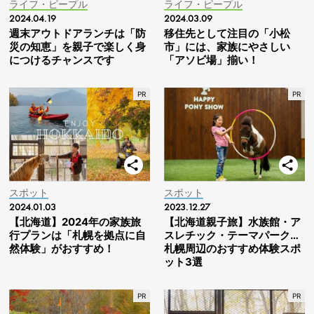
ライフ・ピープル
ライフ・ピープル
2024.04.19
2024.03.09
週末アウトドアランチは「防
移住先として注目の「小松
災の知恵」を親子で楽しく身
市」には、家族にやさしい
につけるチャンスです
「アソビ場」揃い！
スポット
スポット
2024.01.03
2023.12.27
【北海道】2024年の家族旅
【北海道親子旅】水族館・ア
行プランは「札幌を拠点に自
スレチック・テーマパーク…
然体験」がおすすめ！
札幌周辺のおすすめ体験スポ
ット3選