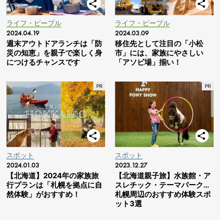
ライフ・ピープル
ライフ・ピープル
2024.04.19
2024.03.09
週末アウトドアランチは「防
移住先として注目の「小松
災の知恵」を親子で楽しく身
市」には、家族にやさしい
につけるチャンスです
「アソビ場」揃い！
スポット
スポット
2024.01.03
2023.12.27
【北海道】2024年の家族旅
【北海道親子旅】水族館・ア
行プランは「札幌を拠点に自
スレチック・テーマパーク…
然体験」がおすすめ！
札幌周辺のおすすめ体験スポ
ット3選