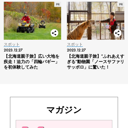
スポット
スポット
2023.12.27
2023.12.27
【北海道親子旅】広い大地を
【北海道親子旅】“ふれあえす
疾走！迫力の「四輪バギー」
ぎる”動物園「ノースサファリ
を初体験してみた
サッポロ」に驚いた！
マガジン