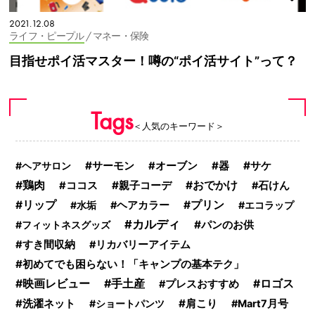
2021.12.08
ライフ・ピープル
/ マネー・保険
目指せポイ活マスター！噂の“ポイ活サイト”って？
Tags
＜人気のキーワード＞
サーモン
器
サケ
ヘアサロン
オーブン
鶏肉
親子コーデ
おでかけ
ココス
石けん
リップ
プリン
水垢
ヘアカラー
エコラップ
カルディ
パンのお供
フィットネスグッズ
すき間収納
リカバリーアイテム
初めてでも困らない！「キャンプの基本テク」
映画レビュー
手土産
ロゴス
プレスおすすめ
洗濯ネット
肩こり
ショートパンツ
Mart7月号