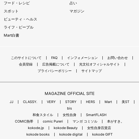
フード・レシピ
占い
スポット
マガジン
ビューティ・ヘルス
ライフ・ピープル
Mart白書
このサイトについて
FAQ
インフォメーション
お問い合わせ
会員登録
広告掲載について
光文社オフィシャルサイト
プライバシーポリシー
サイトマップ
MAGAZINE OFFICIAL SITE
JJ
CLASSY.
VERY
STORY
HERS
Mart
美ST
bis
和食スタイル
女性自身
SmartFLASH
COMIC熱帯
comic Pureri
マンガ コミソル
本がすき。
kokode.jp
kokode Beauty
女性自身百貨店
kokode books
kokode digital
kokode GIFT