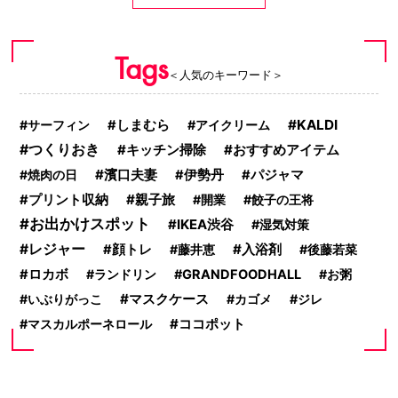
Tags
＜人気のキーワード＞
KALDI
サーフィン
しまむら
アイクリーム
つくりおき
キッチン掃除
おすすめアイテム
濱口夫妻
焼肉の日
伊勢丹
パジャマ
親子旅
プリント収納
開業
餃子の王将
お出かけスポット
IKEA渋谷
湿気対策
レジャー
入浴剤
顔トレ
藤井恵
後藤若菜
ロカボ
ランドリン
GRANDFOODHALL
お粥
マスクケース
いぶりがっこ
カゴメ
ジレ
ココポット
マスカルポーネロール