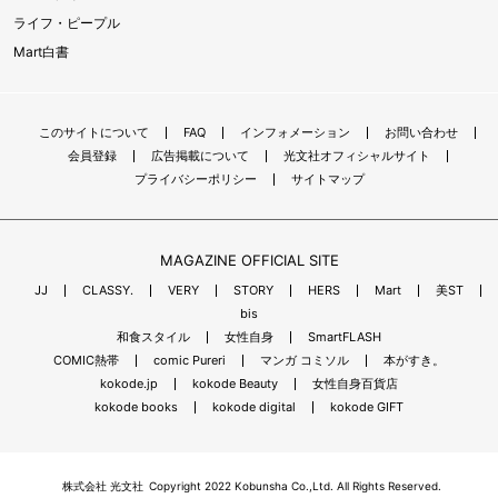
ライフ・ピープル
Mart白書
このサイトについて
FAQ
インフォメーション
お問い合わせ
会員登録
広告掲載について
光文社オフィシャルサイト
プライバシーポリシー
サイトマップ
MAGAZINE OFFICIAL SITE
JJ
CLASSY.
VERY
STORY
HERS
Mart
美ST
bis
和食スタイル
女性自身
SmartFLASH
COMIC熱帯
comic Pureri
マンガ コミソル
本がすき。
kokode.jp
kokode Beauty
女性自身百貨店
kokode books
kokode digital
kokode GIFT
株式会社 光文社
Copyright 2022 Kobunsha Co.,Ltd. All Rights Reserved.