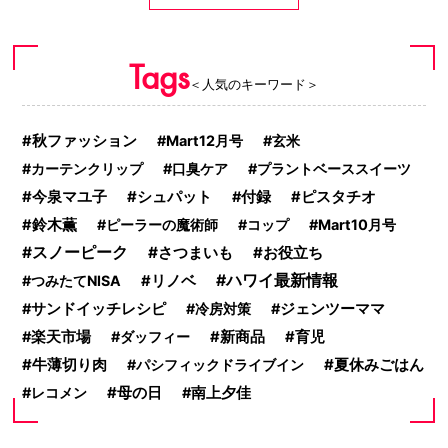
Tags
＜人気のキーワード＞
秋ファッション
Mart12月号
玄米
カーテンクリップ
口臭ケア
プラントベーススイーツ
今泉マユ子
シュパット
付録
ピスタチオ
鈴木薫
ピーラーの魔術師
コップ
Mart10月号
スノーピーク
さつまいも
お役立ち
ハワイ最新情報
つみたてNISA
リノベ
サンドイッチレシピ
冷房対策
ジェンツーママ
楽天市場
ダッフィー
新商品
育児
夏休みごはん
牛薄切り肉
パシフィックドライブイン
母の日
レコメン
南上夕佳