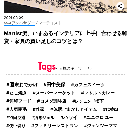
2021.03.09
Mart アンバサダー
/ マーティスト
Martist流、いまあるインテリアに上手に合わせる雑
貨・家具の買い足しのコツとは？
Tags
＜人気のキーワード＞
週末おでかけ
田中美保
カフェスイーツ
スーパーマーケット
レトルトカレー
たこ焼き
無印フード
コメダ珈琲店
レジェンド松下
人気商品
作家
体形ごまかしアイテム
代替肉
ハワイ
羽田空港
消毒ジェル
ユニクロ ユー
ファミリーレストラン
使い切り
ジェンツーママ