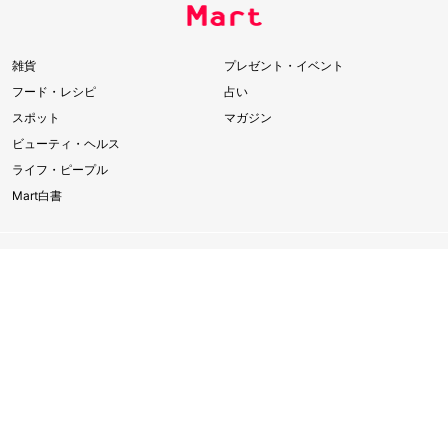
雑貨
プレゼント・イベント
フード・レシピ
占い
スポット
マガジン
ビューティ・ヘルス
ライフ・ピープル
Mart白書
このサイトについて
FAQ
インフォメーション
お問い合わせ
会員登録
広告掲載について
光文社オフィシャルサイト
プライバシーポリシー
サイトマップ
MAGAZINE OFFICIAL SITE
JJ
CLASSY.
VERY
STORY
HERS
Mart
美ST
bis