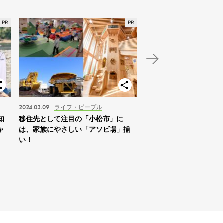
2024.03.09
ライフ・ピープル
2024.01.03
スポット
知
移住先として注目の「小松市」に
【北海道】2024年の家
ャ
は、家族にやさしい「アソビ場」揃
は「札幌を拠点に自然体
い！
すめ！