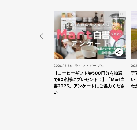
スポット
2024.12.26
ライフ・ピープル
202
子旅】“ふれあえすぎる”動
【コーヒーギフト券500円分を抽選
子
スサファリサッポロ」に
で50名様にプレゼント！】「Mart白
い
書2025」アンケートにご協力くださ
わ
い