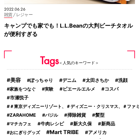
2022.06.26
雑貨
/ レジャー
キャンプでも家でも！L.L.Beanの大判ビーチタオル
が便利すぎる
Tags
＜人気のキーワード＞
美容
デニム
洗顔
ぽっちゃり
太田さちか
家族をつなぐ
実験
ピエールエルメ
コスパ
市瀬悦子
＃東京ディズニーリゾート、＃ディズニー・クリスマス、＃ファ
ZARAHOME
バジル
掃除雑貨
髪型
新大久保
マチカフェ
牛肉レシピ
新商品
Mart TRIBE
アメリカ
おにぎりグッズ