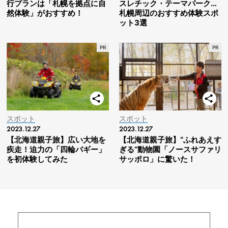
行プランは「札幌を拠点に自
スレチック・テーマパーク…
然体験」がおすすめ！
札幌周辺のおすすめ体験スポ
ット3選
スポット
スポット
2023.12.27
2023.12.27
【北海道親子旅】広い大地を
【北海道親子旅】“ふれあえす
疾走！迫力の「四輪バギー」
ぎる”動物園「ノースサファリ
を初体験してみた
サッポロ」に驚いた！