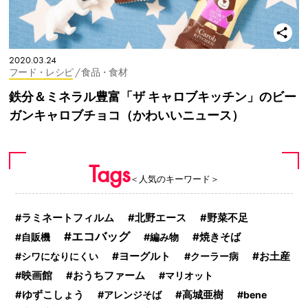
2020.03.24
フード・レシピ
/ 食品・食材
鉄分＆ミネラル豊富「ザ キャロブキッチン」のビー
ガンキャロブチョコ（かわいいニュース）
Tags
＜人気のキーワード＞
ラミネートフィルム
北野エース
野菜不足
エコバッグ
焼きそば
自販機
編み物
ヨーグルト
お土産
シワになりにくい
クーラー病
おうちファーム
映画館
マリオット
ゆずこしょう
アレンジそば
高城亜樹
bene