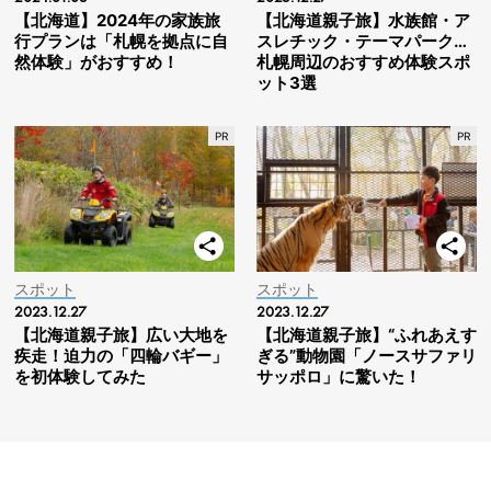
【北海道】2024年の家族旅
【北海道親子旅】水族館・ア
行プランは「札幌を拠点に自
スレチック・テーマパーク…
然体験」がおすすめ！
札幌周辺のおすすめ体験スポ
ット3選
スポット
スポット
2023.12.27
2023.12.27
【北海道親子旅】広い大地を
【北海道親子旅】“ふれあえす
疾走！迫力の「四輪バギー」
ぎる”動物園「ノースサファリ
を初体験してみた
サッポロ」に驚いた！