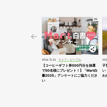
スポット
2024.12.26
ライフ・ピープル
202
子旅】“ふれあえすぎる”動
【コーヒーギフト券500円分を抽選
子
スサファリサッポロ」に
で50名様にプレゼント！】「Mart白
い
書2025」アンケートにご協力くださ
わ
い