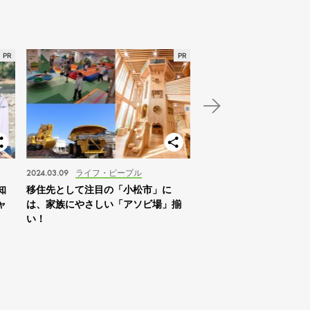
2024.03.09
ライフ・ピープル
2024.01.03
スポット
知
移住先として注目の「小松市」に
【北海道】2024年の家
ャ
は、家族にやさしい「アソビ場」揃
は「札幌を拠点に自然体
い！
すめ！