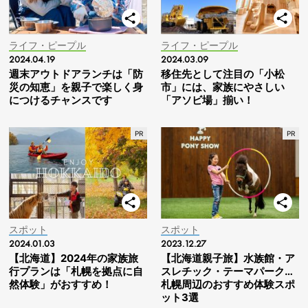
ライフ・ピープル
ライフ・ピープル
2024.04.19
2024.03.09
週末アウトドアランチは「防
移住先として注目の「小松
災の知恵」を親子で楽しく身
市」には、家族にやさしい
につけるチャンスです
「アソビ場」揃い！
スポット
スポット
2024.01.03
2023.12.27
【北海道】2024年の家族旅
【北海道親子旅】水族館・ア
行プランは「札幌を拠点に自
スレチック・テーマパーク…
然体験」がおすすめ！
札幌周辺のおすすめ体験スポ
ット3選