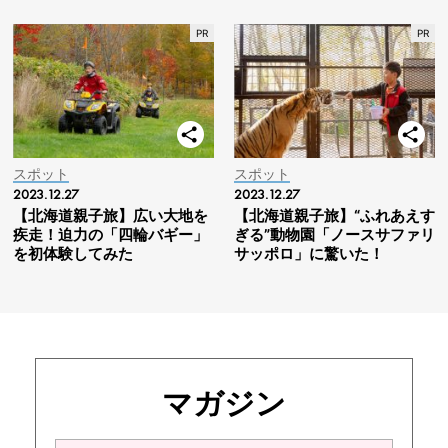
スポット
スポット
2023.12.27
2023.12.27
【北海道親子旅】広い大地を
【北海道親子旅】“ふれあえす
疾走！迫力の「四輪バギー」
ぎる”動物園「ノースサファリ
を初体験してみた
サッポロ」に驚いた！
マガジン