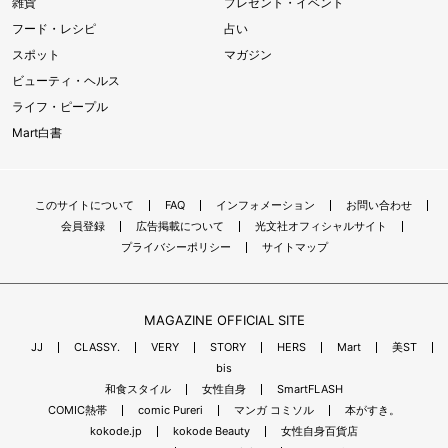
雑貨
プレゼント・イベント
フード・レシピ
占い
スポット
マガジン
ビューティ・ヘルス
ライフ・ピープル
Mart白書
このサイトについて
FAQ
インフォメーション
お問い合わせ
会員登録
広告掲載について
光文社オフィシャルサイト
プライバシーポリシー
サイトマップ
MAGAZINE OFFICIAL SITE
JJ
CLASSY.
VERY
STORY
HERS
Mart
美ST
bis
和食スタイル
女性自身
SmartFLASH
COMIC熱帯
comic Pureri
マンガ コミソル
本がすき。
kokode.jp
kokode Beauty
女性自身百貨店