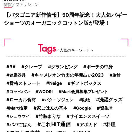
雑貨
/ ファッション
【パタゴニア新作情報】50周年記念！大人気バギー
ショーツのオーガニックコットン版が登場！
Tags
＜人気のキーワード＞
クレープ
グランピング
BA
ポーチの中身
キャメレオン竹田の年間占い2023
健康器具
旅館
Neige
骨格ストレート
ギフトボックス
コッペパン
WOORI
Mart会員募集プレゼント
洗濯グッズ
ローカル食材
パク・ソジュン
動物
家ごはんの基本
Mart検定
Google
資生堂
竹脇まりな
シュウマイ
サイエンススイーツ
これHIT通信
アボカド
料理
パパごはん