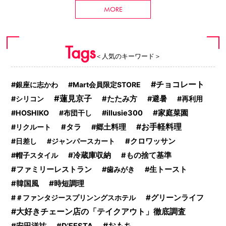
MORE
Tags
＜人気のキーワード＞
チョコレート
銀座に志かわ
Mart会員限定STORE
蓮見京子
シリコン
たたみ方
避暑
再利用
家庭菜園
HOSHIKO
布団干し
illusie300
タラ
お手軽料理
リクルート
郷土料理
日差し
ジャンパースカート
クロワッサン
冷蔵庫収納
帽子スタイル
もの捨て基準
ファミリーレストラン
歯みがき
生トースト
時短調理
韓国風
＃ファンタジースプリンングスホテル
グリーンライフ
大好きチェーン店の「テイクアウト」徹底調査
おもち
安田洋祐
D'FESTA