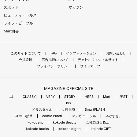
スポット
マガジン
ビューティ・ヘルス
ライフ・ピープル
Mart白書
このサイトについて
FAQ
インフォメーション
お問い合わせ
会員登録
広告掲載について
光文社オフィシャルサイト
プライバシーポリシー
サイトマップ
MAGAZINE OFFICIAL SITE
JJ
CLASSY.
VERY
STORY
HERS
Mart
美ST
bis
和食スタイル
女性自身
SmartFLASH
COMIC熱帯
comic Pureri
マンガ コミソル
本がすき。
kokode.jp
kokode Beauty
女性自身百貨店
kokode books
kokode digital
kokode GIFT