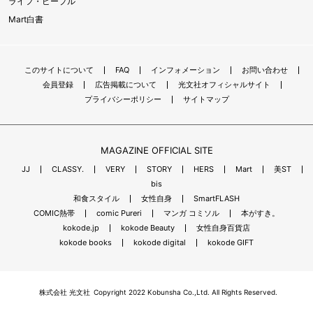
ライフ・ピープル
Mart白書
このサイトについて
FAQ
インフォメーション
お問い合わせ
会員登録
広告掲載について
光文社オフィシャルサイト
プライバシーポリシー
サイトマップ
MAGAZINE OFFICIAL SITE
JJ
CLASSY.
VERY
STORY
HERS
Mart
美ST
bis
和食スタイル
女性自身
SmartFLASH
COMIC熱帯
comic Pureri
マンガ コミソル
本がすき。
kokode.jp
kokode Beauty
女性自身百貨店
kokode books
kokode digital
kokode GIFT
株式会社 光文社
Copyright 2022 Kobunsha Co.,Ltd. All Rights Reserved.