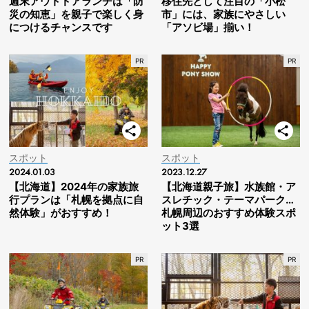
週末アウトドアランチは「防
移住先として注目の「小松
災の知恵」を親子で楽しく身
市」には、家族にやさしい
につけるチャンスです
「アソビ場」揃い！
スポット
スポット
2024.01.03
2023.12.27
【北海道】2024年の家族旅
【北海道親子旅】水族館・ア
行プランは「札幌を拠点に自
スレチック・テーマパーク…
然体験」がおすすめ！
札幌周辺のおすすめ体験スポ
ット3選