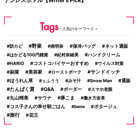
テンレスボトル【Writer’s Pick】
Tags
＜人気のキーワード＞
野菜
保冷バッグ
防カビ
南明奈
ネット通販
ハンドクリーム
はかどる100円雑貨
紀村奈緒美
コストコバイヤーおすすめ
HARIO
ウイルス対策
美容家
サンドイッチ
副菜
ローストポーク
ほうれん草
通販
ｙふうう
みそ汁
Snow Man
たんぱく質
Q&A
ボーダー
スマホ老眼
サウナ
豚こま
丸山晴美
働き方改革
コス子さんの幸せ朝ごはん
bene
ポタージュ
旅行
花王