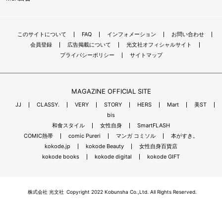
このサイトについて
FAQ
インフォメーション
お問い合わせ
会員登録
広告掲載について
光文社オフィシャルサイト
プライバシーポリシー
サイトマップ
MAGAZINE OFFICIAL SITE
JJ
CLASSY.
VERY
STORY
HERS
Mart
美ST
bis
和食スタイル
女性自身
SmartFLASH
COMIC熱帯
comic Pureri
マンガ コミソル
本がすき。
kokode.jp
kokode Beauty
女性自身百貨店
kokode books
kokode digital
kokode GIFT
株式会社 光文社
Copyright 2022 Kobunsha Co.,Ltd. All Rights Reserved.