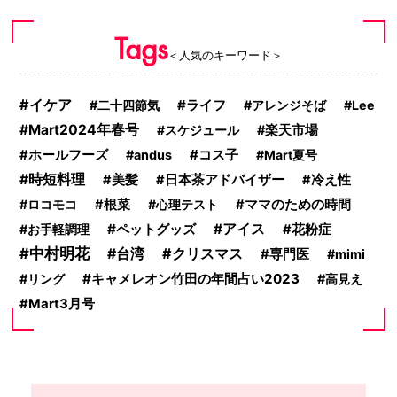
Tags
＜人気のキーワード＞
イケア
ライフ
二十四節気
アレンジそば
Lee
Mart2024年春号
スケジュール
楽天市場
コス子
ホールフーズ
andus
Mart夏号
時短料理
美髪
日本茶アドバイザー
冷え性
ロコモコ
根菜
心理テスト
ママのための時間
ペットグッズ
アイス
お手軽調理
花粉症
中村明花
クリスマス
台湾
専門医
mimi
キャメレオン竹田の年間占い2023
リング
高見え
Mart3月号