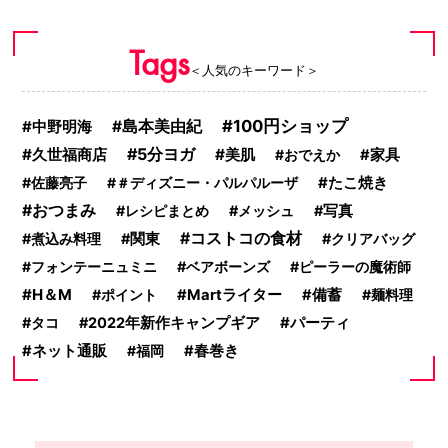
Tags
＜人気のキーワード＞
100円ショップ
島本美由紀
中野明海
5分ヨガ
久世福商店
美肌
おでえか
家具
佐藤亮子
＃ディズニー・パルパルーザ
たこ焼き
おつまみ
レシピまとめ
メッシュ
写真
コストコの食材
煮込み料理
関東
クリアバッグ
フォンテーニュミニ
ベアボーンズ
ピーラーの魔術師
H＆M
ポイント
Martライター
備蓄
麺料理
タコ
2022年新作キャンプギア
パーティ
ネット通販
福岡
春巻き