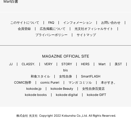
Mart白書
このサイトについて
FAQ
インフォメーション
お問い合わせ
会員登録
広告掲載について
光文社オフィシャルサイト
プライバシーポリシー
サイトマップ
MAGAZINE OFFICIAL SITE
JJ
CLASSY.
VERY
STORY
HERS
Mart
美ST
bis
和食スタイル
女性自身
SmartFLASH
COMIC熱帯
comic Pureri
マンガ コミソル
本がすき。
kokode.jp
kokode Beauty
女性自身百貨店
kokode books
kokode digital
kokode GIFT
株式会社 光文社
Copyright 2022 Kobunsha Co.,Ltd. All Rights Reserved.