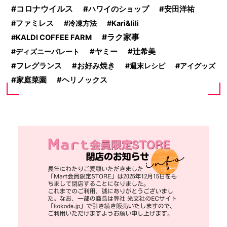
コロナウイルス
ハワイのショップ
安田洋祐
ファミレス
冷凍方法
Kari&lili
ラク家事
KALDI COFFEE FARM
辻希美
ディズニーパレート
ヤミー
フレグランス
お好み焼き
週末レシピ
アイグッズ
家庭菜園
ヘリノックス