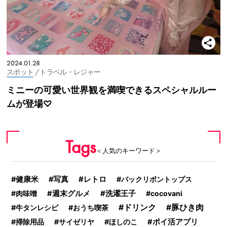
2024.01.28
スポット
/ トラベル・レジャー
ミニーの可愛い世界観を満喫できるスペシャルルー
ムが登場♡
Tags
＜人気のキーワード＞
健康米
写真
レトロ
バックリボントップス
肉味噌
週末グルメ
洗濯王子
cocovani
ドリンク
豚ひき肉
牛タンレシピ
おうち喫茶
掃除用品
サイゼリヤ
ほしのこ
ポイ活アプリ