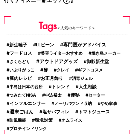
行くディズニー新エリア⑦】
Tags
＜人気のキーワード＞
専門医がアドバイス
新生暁子
LLビーン
フードロス
美容ライターおすすめ
焼き鳥メーカー
アウトドアグッズ
さくらどり
御影新生堂
いぶりがっこ
酢
クレイ
ギフトコスメ
豚肉レシピ
お正月飾り
消毒ジェル
半島は日本の台所
トレンド
人生相談
つみたてNISA
中込裕太
便秘
セーター
インフルエンサー
ノーリバウンド収納
やめ家事
週末ごはん
塩サバフィレ
トマトジュース
防風機能
環境対策
オムライス
プロテインドリンク