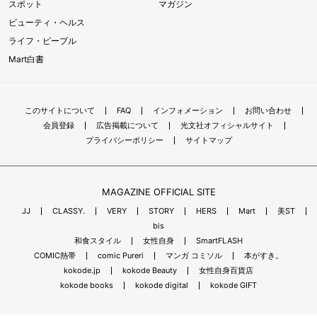
スポット
マガジン
ビューティ・ヘルス
ライフ・ピープル
Mart白書
このサイトについて
FAQ
インフォメーション
お問い合わせ
会員登録
広告掲載について
光文社オフィシャルサイト
プライバシーポリシー
サイトマップ
MAGAZINE OFFICIAL SITE
JJ
CLASSY.
VERY
STORY
HERS
Mart
美ST
bis
和食スタイル
女性自身
SmartFLASH
COMIC熱帯
comic Pureri
マンガ コミソル
本がすき。
kokode.jp
kokode Beauty
女性自身百貨店
kokode books
kokode digital
kokode GIFT