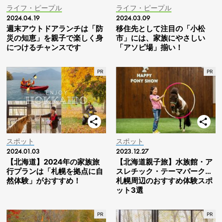
ライフ・ピープル
ライフ・ピープル
2024.04.19
2024.03.09
週末アウトドアランチは「防
移住先として注目の「小松
災の知恵」を親子で楽しく身
市」には、家族にやさしい
につけるチャンスです
「アソビ場」揃い！
スポット
スポット
2024.01.03
2023.12.27
【北海道】2024年の家族旅
【北海道親子旅】水族館・ア
行プランは「札幌を拠点に自
スレチック・テーマパーク…
然体験」がおすすめ！
札幌周辺のおすすめ体験スポ
ット3選