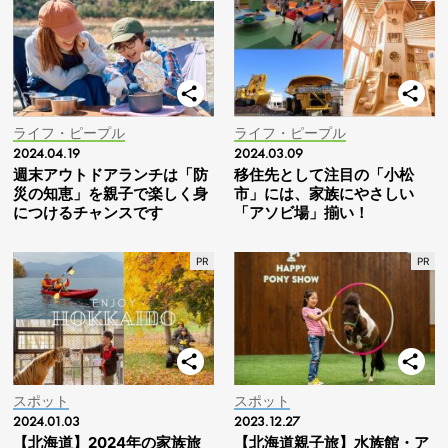
ライフ・ピープル
ライフ・ピープル
2024.04.19
2024.03.09
週末アウトドアランチは「防
移住先として注目の「小松
災の知恵」を親子で楽しく身
市」には、家族にやさしい
につけるチャンスです
「アソビ場」揃い！
スポット
スポット
2024.01.03
2023.12.27
【北海道】2024年の家族旅
【北海道親子旅】水族館・ア