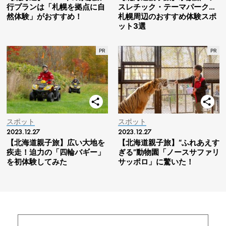
行プランは「札幌を拠点に自
スレチック・テーマパーク…
然体験」がおすすめ！
札幌周辺のおすすめ体験スポ
ット3選
スポット
スポット
2023.12.27
2023.12.27
【北海道親子旅】広い大地を
【北海道親子旅】“ふれあえす
疾走！迫力の「四輪バギー」
ぎる”動物園「ノースサファリ
を初体験してみた
サッポロ」に驚いた！