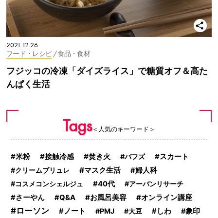
2021.12.26
フード・レシピ
/ 食品・食材
フジッコの冷凍「ダイズライス」で糖質オフ＆高た
んぱく生活
Tags
＜人気のキーワード＞
焚き火
スカート
米粉
接触冷感
パフズ
マスク生活
クリームブリュレ
婦人科
コスメコンシェルジュ
40代
アーバンリサーチ
お風呂美容
オンライン講座
さーやん
Q&A
ローソン
ノート
PMJ
大豆
しわ
象印