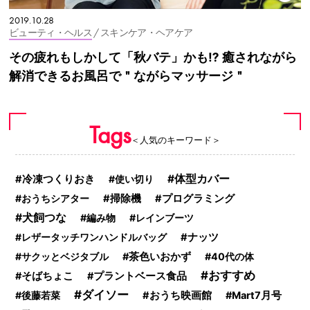
2019.10.28
ビューティ・ヘルス
/ スキンケア・ヘアケア
その疲れもしかして「秋バテ」かも⁉ 癒されながら
解消できるお風呂で＂ながらマッサージ＂
Tags
＜人気のキーワード＞
体型カバー
冷凍つくりおき
使い切り
おうちシアター
掃除機
プログラミング
犬飼つな
編み物
レインブーツ
レザータッチワンハンドルバッグ
ナッツ
サクッとベジタブル
茶色いおかず
40代の体
おすすめ
そばちょこ
プラントベース食品
ダイソー
後藤若菜
おうち映画館
Mart7月号