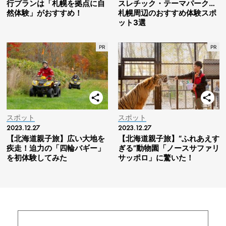
行プランは「札幌を拠点に自
スレチック・テーマパーク…
然体験」がおすすめ！
札幌周辺のおすすめ体験スポ
ット3選
スポット
スポット
2023.12.27
2023.12.27
【北海道親子旅】広い大地を
【北海道親子旅】“ふれあえす
疾走！迫力の「四輪バギー」
ぎる”動物園「ノースサファリ
を初体験してみた
サッポロ」に驚いた！