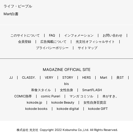
ライフ・ピープル
Mart白書
このサイトについて
FAQ
インフォメーション
お問い合わせ
会員登録
広告掲載について
光文社オフィシャルサイト
プライバシーポリシー
サイトマップ
MAGAZINE OFFICIAL SITE
JJ
CLASSY.
VERY
STORY
HERS
Mart
美ST
bis
和食スタイル
女性自身
SmartFLASH
COMIC熱帯
comic Pureri
マンガ コミソル
本がすき。
kokode.jp
kokode Beauty
女性自身百貨店
kokode books
kokode digital
kokode GIFT
株式会社 光文社
Copyright 2022 Kobunsha Co.,Ltd. All Rights Reserved.