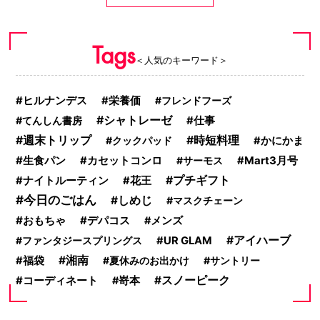
Tags
＜人気のキーワード＞
ヒルナンデス
栄養価
フレンドフーズ
シャトレーゼ
てんしん書房
仕事
時短料理
週末トリップ
クックパッド
かにかま
生食パン
カセットコンロ
サーモス
Mart3月号
プチギフト
ナイトルーティン
花王
今日のごはん
しめじ
マスクチェーン
おもちゃ
デパコス
メンズ
アイハーブ
ファンタジースプリングス
UR GLAM
湘南
福袋
夏休みのお出かけ
サントリー
コーディネート
スノーピーク
嵜本