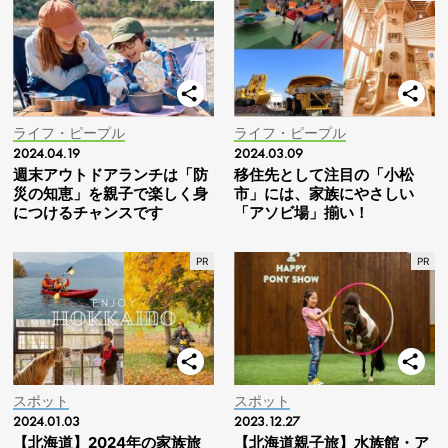
ライフ・ピープル
ライフ・ピープル
2024.04.19
2024.03.09
週末アウトドアランチは「防
移住先として注目の「小松
災の知恵」を親子で楽しく身
市」には、家族にやさしい
につけるチャンスです
「アソビ場」揃い！
スポット
スポット
2024.01.03
2023.12.27
【北海道】2024年の家族旅
【北海道親子旅】水族館・ア