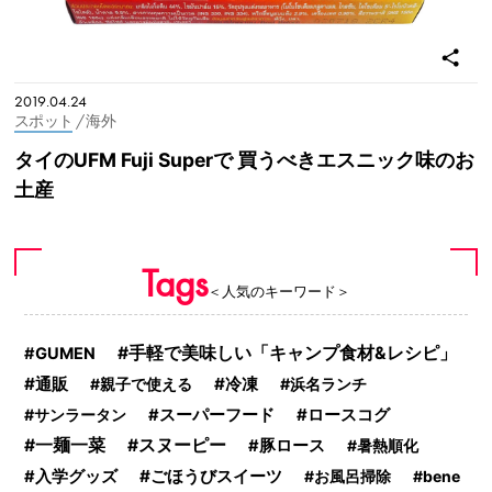
2019.04.24
スポット
/ 海外
タイのUFM Fuji Superで 買うべきエスニック味のお
土産
Tags
＜人気のキーワード＞
手軽で美味しい「キャンプ食材&レシピ」
GUMEN
通販
冷凍
親子で使える
浜名ランチ
サンラータン
スーパーフード
ロースコグ
一麺一菜
スヌーピー
豚ロース
暑熱順化
ごほうびスイーツ
入学グッズ
お風呂掃除
bene