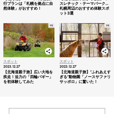
行プランは「札幌を拠点に自
スレチック・テーマパーク…
然体験」がおすすめ！
札幌周辺のおすすめ体験スポ
ット3選
スポット
スポット
2023.12.27
2023.12.27
【北海道親子旅】広い大地を
【北海道親子旅】“ふれあえす
疾走！迫力の「四輪バギー」
ぎる”動物園「ノースサファリ
を初体験してみた
サッポロ」に驚いた！