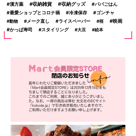
収納グッズ
漢方薬
収納雑貨
パパごはん
最愛ショップとコロナ禍
冷凍保存
ゴンチャ
映画
動物
メーク直し
ライスペーパー
桜
かっぱ寿司
スタイリング
大豆
絵本