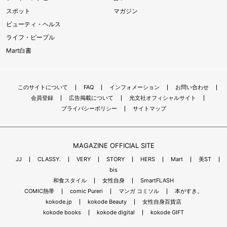
スポット
マガジン
ビューティ・ヘルス
ライフ・ピープル
Mart白書
このサイトについて
FAQ
インフォメーション
お問い合わせ
会員登録
広告掲載について
光文社オフィシャルサイト
プライバシーポリシー
サイトマップ
MAGAZINE OFFICIAL SITE
JJ
CLASSY.
VERY
STORY
HERS
Mart
美ST
bis
和食スタイル
女性自身
SmartFLASH
COMIC熱帯
comic Pureri
マンガ コミソル
本がすき。
kokode.jp
kokode Beauty
女性自身百貨店
kokode books
kokode digital
kokode GIFT