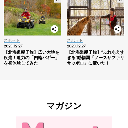
スポット
スポット
2023.12.27
2023.12.27
【北海道親子旅】広い大地を
【北海道親子旅】“ふれあえす
疾走！迫力の「四輪バギー」
ぎる”動物園「ノースサファリ
を初体験してみた
サッポロ」に驚いた！
マガジン