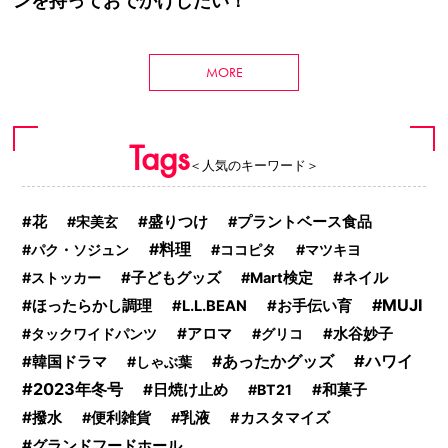
ンを持っておでかけしたい！
MORE
Tags
＜人気のキーワード＞
盛りつけ
花
宋美玄
プラントベース食品
料理
パク・ソジュン
ココピタ
マツキヨ
子どもグッズ
ネイル
ストッカー
Mart検定
MUJI
ほったらかし調理
L.L.BEAN
お手伝い育
アロマ
タックワイドパンツ
グリコ
水谷妙子
ハワイ
韓国ドラマ
あったかグッズ
しゃぶ葉
2023年冬号
日焼け止め
和菓子
BT21
撥水
便利雑貨
乳液
カスタマイズ
グランドフードホール