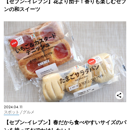
【セブン-イレブン】花より団子！香りも楽しむセブ
ンの和スイーツ
2024.04.11
スポット
/ グルメ
【セブン-イレブン】春だから食べやすいサイズのパ