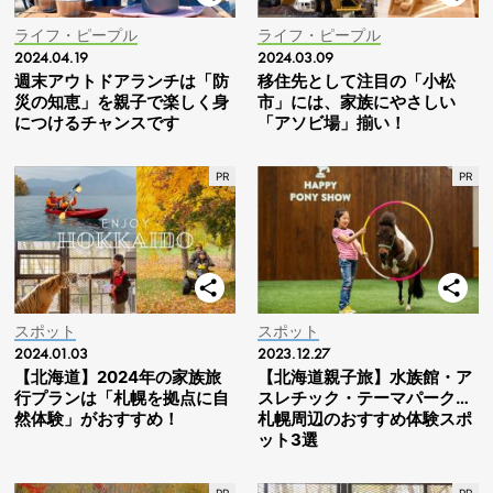
ライフ・ピープル
ライフ・ピープル
2024.04.19
2024.03.09
週末アウトドアランチは「防
移住先として注目の「小松
災の知恵」を親子で楽しく身
市」には、家族にやさしい
につけるチャンスです
「アソビ場」揃い！
スポット
スポット
2024.01.03
2023.12.27
【北海道】2024年の家族旅
【北海道親子旅】水族館・ア
行プランは「札幌を拠点に自
スレチック・テーマパーク…
然体験」がおすすめ！
札幌周辺のおすすめ体験スポ
ット3選