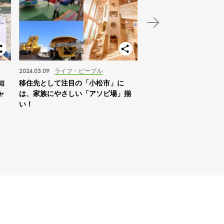
2024.03.09
ライフ・ピープル
2024.01.03
スポット
知
移住先として注目の「小松市」に
【北海道】2024年の家
ャ
は、家族にやさしい「アソビ場」揃
は「札幌を拠点に自然体
い！
すめ！