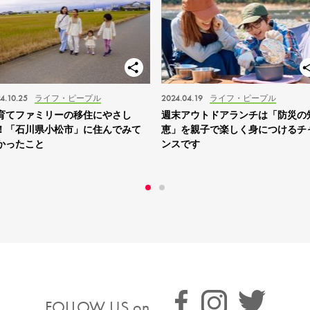
4.10.25
ライフ・ピープル
2024.04.19
ライフ・ピープル
育てファミリーの移住にやさし
週末アウトドアランチは「防災の
！「石川県小松市」に住んでみて
恵」を親子で楽しく身につけるチ
かったこと
ンスです
FOLLOW US on