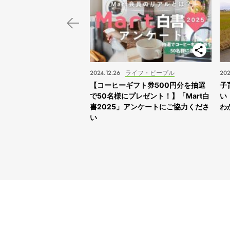
スポット
2024.12.26
ライフ・ピープル
202
子旅】“ふれあえすぎる”動
【コーヒーギフト券500円分を抽選
子
スサファリサッポロ」に
で50名様にプレゼント！】「Mart白
い
書2025」アンケートにご協力くださ
わ
い