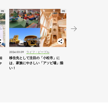
2024.03.09
ライフ・ピープル
2024.01.03
スポット
知
移住先として注目の「小松市」に
【北海道】2024年の家
ャ
は、家族にやさしい「アソビ場」揃
は「札幌を拠点に自然体
い！
すめ！