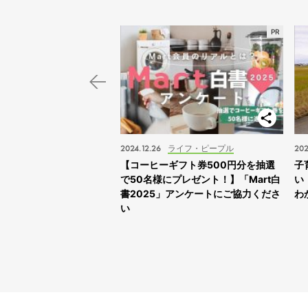
スポット
2024.12.26
ライフ・ピープル
202
子旅】“ふれあえすぎる”動
【コーヒーギフト券500円分を抽選
子
スサファリサッポロ」に
で50名様にプレゼント！】「Mart白
い
書2025」アンケートにご協力くださ
わ
い